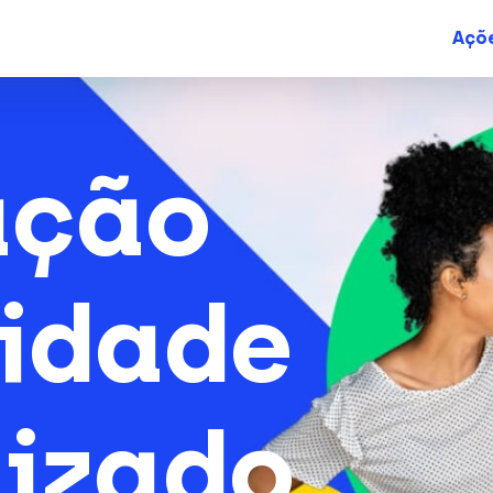
Açõ
ação
idade
izado