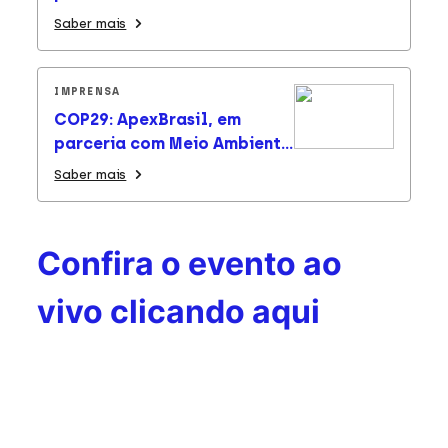
na COP29 com debates
Saber mais
sobre transição ecológica
justa e iniciativas para
combater mudanças
IMPRENSA
climáticas
COP29: ApexBrasil, em
parceria com Meio Ambiente
e Itamaraty, abre pavilhão
Saber mais
brasileiro e governo cobra
prioridade dos países ricos
no financiamento da
Confira o evento ao
transição ecológica
vivo clicando aqui