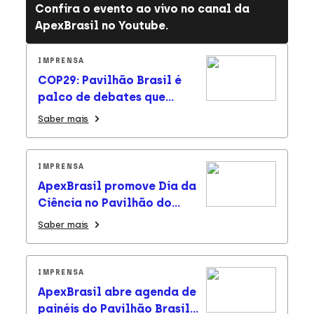
Confira o evento ao vivo no canal da
ApexBrasil no Youtube.
IMPRENSA
COP29: Pavilhão Brasil é
palco de debates que
destacam o potencial do
Saber mais
país para uma transição
ecológica justa
IMPRENSA
ApexBrasil promove Dia da
Ciência no Pavilhão do
Brasil na COP29 e painéis
Saber mais
debatem a mudança no
modelo econômico de
produção para salvar o
IMPRENSA
planeta
ApexBrasil abre agenda de
painéis do Pavilhão Brasil