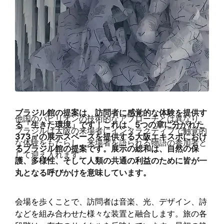
ブラジル館の提案は、訪問者に感覚的な体験を提供す
他国のパビリオンの技術的なアプローチとは異なり、
る「生きた環境」です！これは、5つの章に分かれた
ブラジルは大阪の来場者にインタラクティブで触覚的
373㎡の展示スペースを提供する大阪エキスポにおけ
な体験をもたらし、来場者を語られる物語の参加者と
るブラジル館の提案です。展示の総和は、自然の保
して迎え入れます。
護、多様性、そして人類の共通の利益のために皆が一
丸となる呼びかけを意味しています。
会場を歩くことで、訪問者は音楽、光、デザイン、詩
などを組み合わせた様々な装置と融合します。旅の各